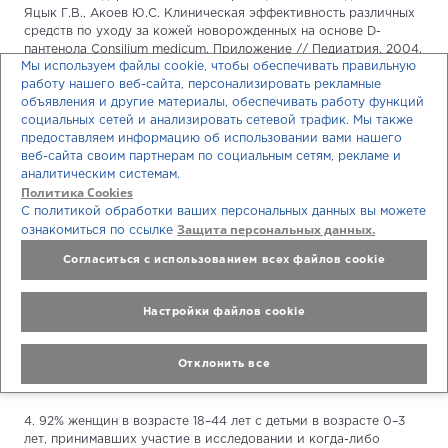
Яцык Г.В., Акоев Ю.С. Клиническая эффективность различных
средств по уходу за кожей новорожденных на основе D-
пантенола Consilium medicum. Приложение // Педиатрия. 2004.
Мы используем файлы cookie, чтобы обеспечивать правильную
№6 (2).
работу нашего веб-сайта, персонализировать рекламные
2. В сравнительном исследовании у 12 пар близнецов,
объявления и другие материалы, обеспечивать работу функций
получавших мазь Бепантен с профилактической целью, частота
социальных сетей и анализировать сетевой трафик. Мы также
развития пеленочного дерматита составила 58% в контрольной
предоставляем информацию об использовании вами нашего
группе и 17% - в основной группе, р=0,025. Переносимость
веб-сайта своим партнерам по социальным сетям, рекламе и
мази Бепантен была очень хорошей. Putet G, Guy B, Pages S et
аналитическим системам.
Политика Cookies
al. Effect of Bepanthen® ointment in the prevention of diaper rash
on premature and full- term babies: open pilot study. Réalités
С политикой обработки ваших персональных данных вы можете
Защита персональных данных.
Pédiatriques 2001;63:33–38.
ознакомиться по ссылке
Согласиться с использованием всех файлов cookie
3. Сочетание 5% декспантенола (действующее вещество) и 25%
ланолина (в составе основы) не имеет аналогов среди
аналогичных мазей с известным составом вспомогательных
Настройки файлов cookie
компонентов, содержащих 5% декспантенол как активный
ингредиент (Номер РУ: ЛП-000614, ЛП-001016, ЛП-004555,
ЛП-004229, ЛП-002626, П N011108, П N013761/01-2002,
Отклонить все
ЛСР-000293/08), по данным базы ГРЛС, дата обращения
18.04.2018.
4. 92% женщин в возрасте 18–44 лет с детьми в возрасте 0–3
лет, принимавших участие в исследовании и когда-либо