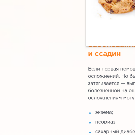
Заболевани
и ссадин
Если первая помощ
осложнений. Но бы
затягивается — вы
болезненной на ощ
осложнениям могут
экзема;
псориаз;
сахарный диабе