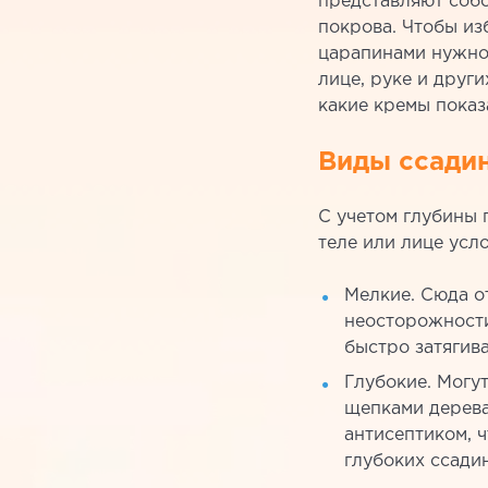
представляют соб
покрова. Чтобы из
царапинами нужно 
лице, руке и други
какие кремы пока
Виды ссадин
С учетом глубины 
теле или лице усл
Мелкие. Сюда о
неосторожности
быстро затягив
Глубокие. Могу
щепками дерева
антисептиком, 
глубоких ссадин