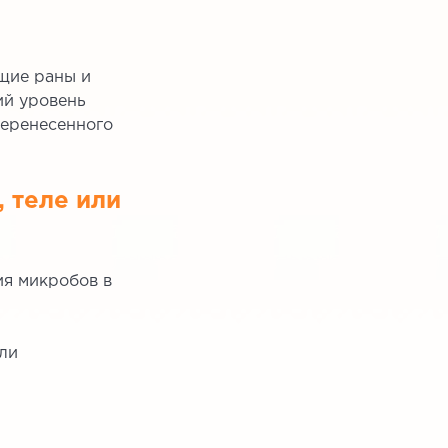
ющие раны и
ий уровень
перенесенного
, теле или
ия микробов в
ли