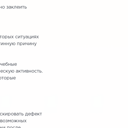
но заклеить
оторых ситуациях
стинную причину
ачебные
ескую активность.
оторые
аскировать дефект
севозможных
дни после