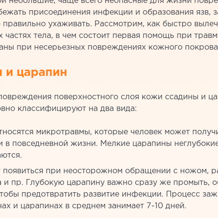
ой небольшие, чаще всего неопасные для жизни повр
бежать присоединения инфекции и образования язв, з
правильно ухаживать. Рассмотрим, как быстро вылеч
х частях тела, в чем состоит первая помощь при травм
заны при несерьезных повреждениях кожного покрова
 и царапин
повреждения поверхностного слоя кожи ссадины и ца
овно классифицируют на два вида:
тносятся микротравмы, которые человек может получ
 в повседневной жизни. Мелкие царапины неглубокие
аются.
т появиться при неосторожном обращении с ножом, р
 и пр. Глубокую царапину важно сразу же промыть, 
чтобы предотвратить развитие инфекции. Процесс за
ах и царапинах в среднем занимает 7-10 дней.