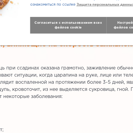
Защита персональных данны
ознакомиться по ссылке
Согласиться с использованием всех
Настрой
файлов cookie
файлов co
я, влияющие на скорость заживлен
ь при ссадинах оказана грамотно, заживление обычн
вают ситуации, когда царапина на руке, лице или тел
глядит воспаленной на протяжении более 3-5 дней, яв
упь, кровоточит, из нее выделяется сукровица, гной. 
 некоторые заболевания:
т;