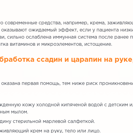
то современные средства, например, крема, заживля
а оказывают ожидаемый эффект, если у пациента низк
ви, сильно ослаблена иммунная система после ранее 
атка витаминов и микроэлементов, истощение.
бработка ссадин и царапин на руке
 оказана первая помощь, тем ниже риск проникновен
денную кожу холодной кипяченой водой с детским и
ьным мылом.
дину стерильной марлевой салфеткой.
живляющий крем на руку, тело или лицо.