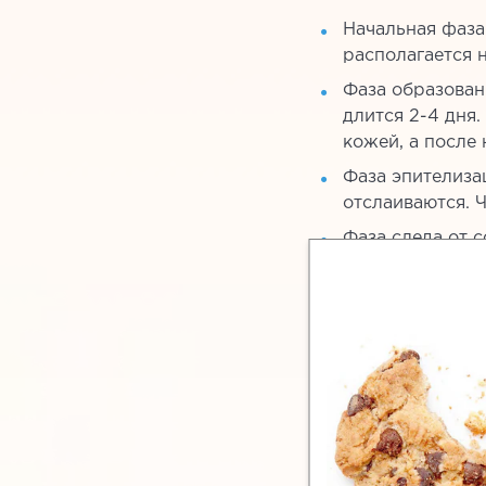
Начальная фаза
располагается 
Фаза образован
длится 2-4 дня
кожей, а после 
Фаза эпителиза
отслаиваются. Ч
Фаза следа от с
цвета. Оно стан