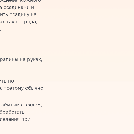
еждения кожного
а ссадинами и
ить ссадину на
ах такого рода,
.
рапины на руках,
ить по
, поэтому обычно
азбитым стеклом,
обработать
живления при