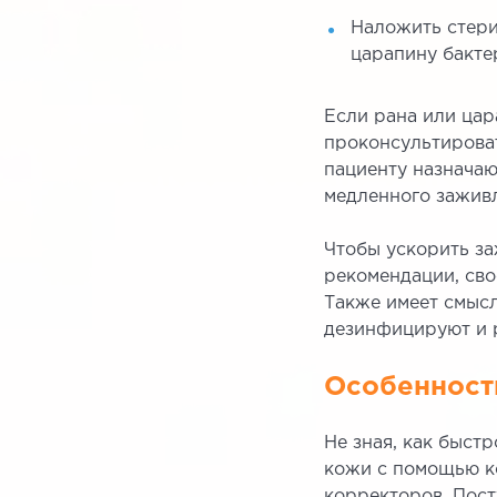
Наложить стери
царапину бакте
Если рана или цар
проконсультироват
пациенту назначаю
медленного заживл
Чтобы ускорить за
рекомендации, сво
Также имеет смыс
дезинфицируют и 
Особенности
Не зная, как быст
кожи с помощью ко
корректоров. Пост