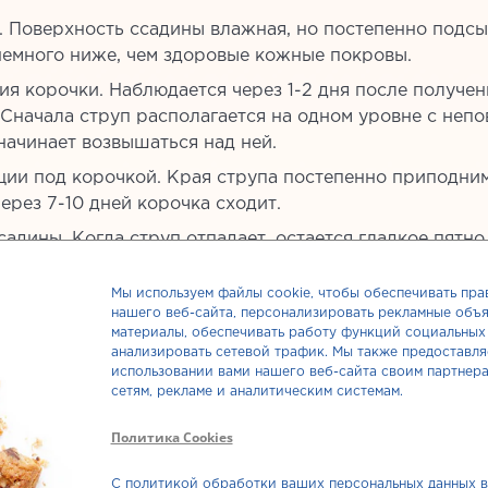
. Поверхность ссадины влажная, но постепенно подсы
немного ниже, чем здоровые кожные покровы.
ия корочки. Наблюдается через 1-2 дня после получен
. Сначала струп располагается на одном уровне с не
начинает возвышаться над ней.
ции под корочкой. Края струпа постепенно приподни
ерез 7-10 дней корочка сходит.
садины. Когда струп отпадает, остается гладкое пятн
овится незаметным через 10-15 дней.
Мы используем файлы cookie, чтобы обеспечивать пра
нашего веб-сайта, персонализировать рекламные объя
Названные сроки являютс
материалы, обеспечивать работу функций социальных 
процесс заживления ссад
анализировать сетевой трафик. Мы также предоставл
использовании вами нашего веб-сайта своим партнер
протекать как быстрее, та
сетям, рекламе и аналитическим системам.
зависит от расположения
царапины, присоединения
Политика Cookies
возраста пациента, наличи
заболеваний.
С политикой обработки ваших персональных данных 