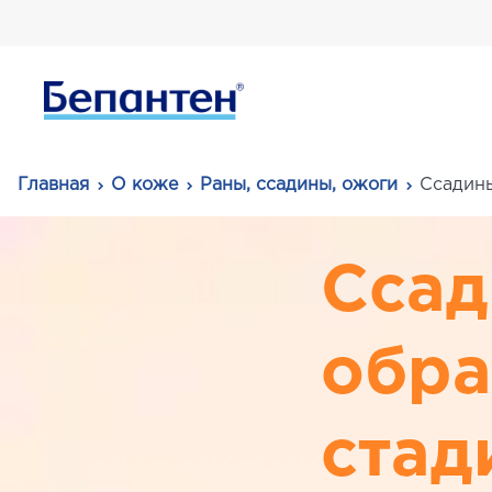
Главная
О коже
Раны, ссадины, ожоги
Ссадины
Ссад
обра
стад