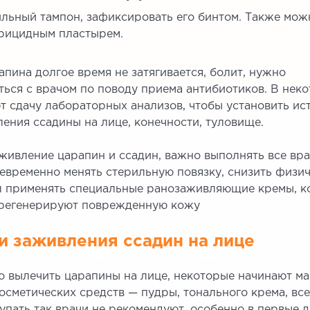
льный тампон, зафиксировать его бинтом. Также мож
рицидным пластырем.
апина долгое время не затягивается, болит, нужно
ься с врачом по поводу приема антибиотиков. В нек
т сдачу лабораторных анализов, чтобы установить и
ения ссадины на лице, конечности, туловище.
живление царапин и ссадин, важно выполнять все вр
евременно менять стерильную повязку, снизить физич
л применять специальные ранозаживляющие кремы, к
регенерируют поврежденную кожу
 заживления ссадин на лице
ро вылечить царапины на лице, некоторые начинают м
сметических средств — пудры, тонального крема, в
упать так врачи не рекомендуют, особенно в первые 