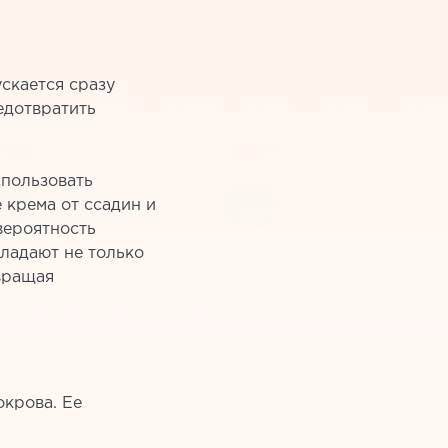
скается сразу
едотвратить
спользовать
 крема от ссадин и
вероятность
бладают не только
вращая
окрова. Ее