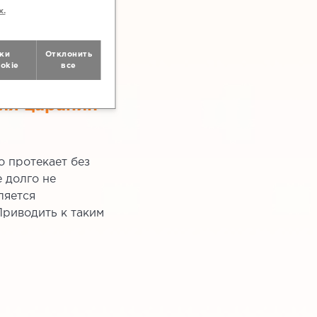
х.
ки
Отклонить
okie
все
ия царапин
о протекает без
е долго не
ляется
Приводить к таким