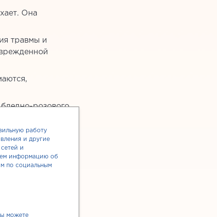
хает. Она
ия травмы и
поврежденной
маются,
о бледно-розового
вильную работу
вления и другие
я средними —
сетей и
ин может
яем информацию об
ам по социальным
к и дольше. Это
 и размеров
 инфекции,
я у него других
вы можете