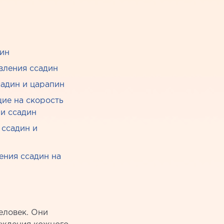
пин
вления ссадин
адин и царапин
ие на скорость
и ссадин
 ссадин и
ения ссадин на
еловек. Они