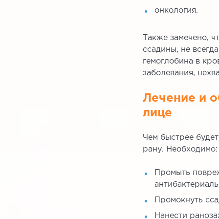
онкология.
Также замечено, ч
ссадины, не всегд
гемоглобина в кро
заболевания, нехв
Лечение и о
лице
Чем быстрее будет
рану. Необходимо:
Промыть повреж
антибактериал
Промокнуть сса
Нанести раноза