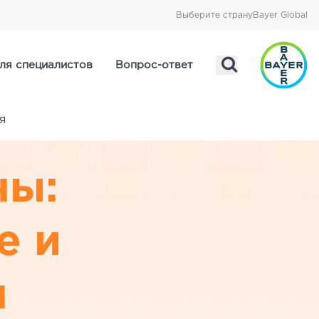
Выберите страну
Bayer Global
ля специалистов
Вопрос-ответ
я
ны:
е и
я