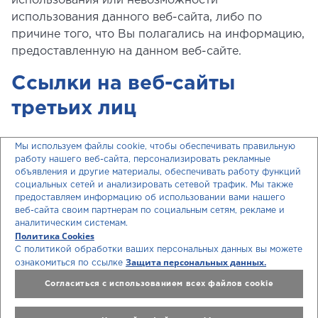
использования или невозможности
использования данного веб-сайта, либо по
причине того, что Вы полагались на информацию,
предоставленную на данном веб-сайте.
Ссылки на веб-сайты
третьих лиц
Данный веб-сайт может содержать ссылки на
Мы используем файлы cookie, чтобы обеспечивать правильную
работу нашего веб-сайта, персонализировать рекламные
веб-сайты третьих лиц. Предоставляя подобные
объявления и другие материалы, обеспечивать работу функций
ссылки, BAYER не дает свое согласие с их
социальных сетей и анализировать сетевой трафик. Мы также
содержанием. Также BAYER не несет никакой
предоставляем информацию об использовании вами нашего
веб-сайта своим партнерам по социальным сетям, рекламе и
ответственности за доступность или содержание
аналитическим системам.
этих веб-сайтов или ответственности за любой
Политика Cookies
ущерб в результате использования их
С политикой обработки ваших персональных данных вы можете
Защита персональных данных.
ознакомиться по ссылке
содержимого, в какой-то бы то ни было форме.
BAYER не предоставляет никакой гарантии в
Согласиться с использованием всех файлов cookie
отношении качества информации,
предоставленной на сторонних сайтах. Ссылки на