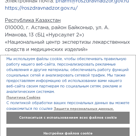
Электронная почта:
pharm@roszdravnadzor.gov.ru
https://roszdravnadzor.gov.ru/
Республика Казахстан
010000, г. Астана, район Байконыр, ул. А.
Иманова, 13 (БЦ «Нурсаулет 2»)
«Национальный центр экспертизы лекарственных
средств и медицинских изделий»
Комитета медицинского и фармацевтического
Мы используем файлы cookie, чтобы обеспечивать правильную
контроля Министерства Здравоохранения
работу нашего веб-сайта, персонализировать рекламные
объявления и другие материалы, обеспечивать работу функций
Республики Казахстан
социальных сетей и анализировать сетевой трафик. Мы также
Телефон: +7 7172 235 135
предоставляем информацию об использовании вами нашего
Электронная почта:
farm@dari.kz
веб-сайта своим партнерам по социальным сетям, рекламе и
аналитическим системам.
https://www.ndda.kz
Политика Cookies
С политикой обработки ваших персональных данных вы можете
Республика Беларусь
Защита персональных данных.
ознакомиться по ссылке
220037, г. Минск, Товарищеский пер., 2а
Согласиться с использованием всех файлов cookie
РУП «Центр экспертиз и испытаний в
здравоохранении»
Настройки файлов cookie
Телефон: +375 17 242 00 29